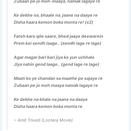
Zubaan pe jo moh-maaya, namak lagaye re
Ke dekhe na, bhaale na, jaane na daaye re
Disha haara kemon boka monta re! (x2)
Fateh kare qile saare, bhed jaaye deewarein
Prem koi sendh laage.. (sendh lage re lage)
Agar magar bari bari jiya ko yun uchhale
Jiya nahin gend laage.. (gend lage re lage)
Maati ko ye chandan sa maathe pe sajaye re
Zubaan pe jo moh maaya namak lagaye re
Ke dekhe na bhale na jaane na daaye
Disha haara kemon boka monta re
~ Amit Trivedi (Lootera Movie)