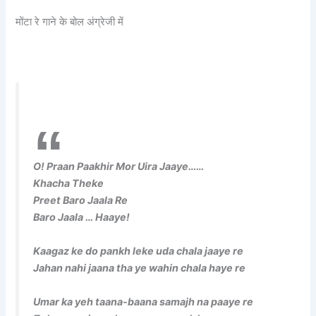
मोंटा रे गाने के बोल अंग्रेजी में
O! Praan Paakhir Mor Uira Jaaye……
Khacha Theke
Preet Baro Jaala Re
Baro Jaala … Haaye!
Kaagaz ke do pankh leke uda chala jaaye re
Jahan nahi jaana tha ye wahin chala haye re
Umar ka yeh taana-baana samajh na paaye re