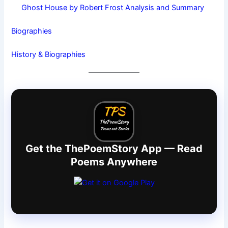
Ghost House by Robert Frost Analysis and Summary
Biographies
History & Biographies
Get the ThePoemStory App — Read
Poems Anywhere