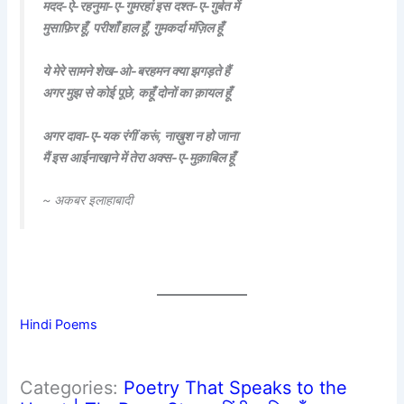
मदद-ऐ-रहनुमा-ए-गुमरहां इस दश्त-ए-गु़र्बत में
मुसाफ़िर हूँ, परीशाँ हाल हूँ, गु़मकर्दा मंज़िल हूँ
ये मेरे सामने शेख-ओ-बरहमन क्या झगड़ते हैं
अगर मुझ से कोई पूछे, कहूँ दोनों का क़ायल हूँ
अगर दावा-ए-यक रंगीं करूं, नाख़ुश न हो जाना
मैं इस आईनाखा़ने में तेरा अक्स-ए-मुक़ाबिल हूँ
~ अकबर इलाहाबादी
Hindi Poems
Categories:
Poetry That Speaks to the