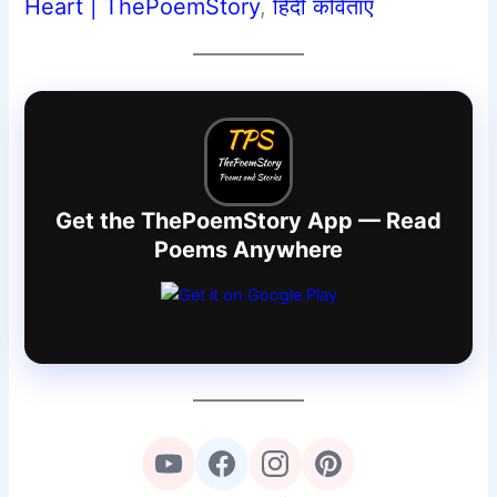
Heart | ThePoemStory
, 
हिंदी कविताएँ
Get the ThePoemStory App — Read
Poems Anywhere