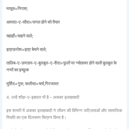
मायूस=निराश;
आमादा-ए-सौदा=पागल होने को तैयार
ख्व़ाहाँ=चाहने वाले;
इत्रफ़रोश=इत्र बेचने वाले;
तालिब-ए-ज़मज़म-ए-बुलबुल-ए-शैदा=फूलों पर न्योछावर होने वाली बुलबुल के
नग्मों का इच्छुक
मुर्शिद=गु्रू; कलीसा=चर्च,गिरजाघर
4. उन्हें शौक़-ए-इबादत भी है – अकबर इलाहाबादी
इस शायरी में अकबर इलाहाबादी ने जीवन की विभिन्न जटिलताओं और सामाजिक
स्थिति का एक दिलचस्प चित्रण किया है।