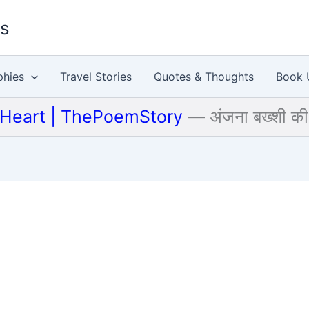
es
phies
Travel Stories
Quotes & Thoughts
Book 
 Heart | ThePoemStory
—
अंजना बख्शी की