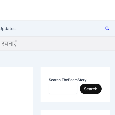
Sea
Updates
 रचनाएँ
Search ThePoemStory
Search